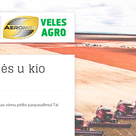
mės ūkio
as vienu piršto paspaudimu! Tai