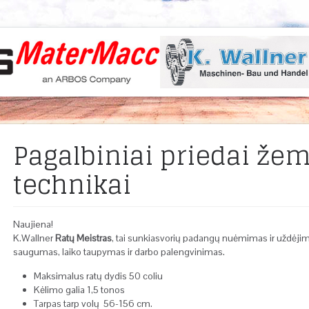
Pagalbiniai priedai že
technikai
Naujiena!
K.Wallner
Ratų Meistras
, tai sunkiasvorių padangų nuėmimas ir uždėjim
saugumas, laiko taupymas ir darbo palengvinimas.
Maksimalus ratų dydis 50 coliu
Kėlimo galia 1,5 tonos
Tarpas tarp volų 56-156 cm.