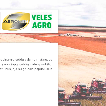
erodinamių grūdų valymo mašinų. Jo
ą nuo šapų, gėlelių, didelių šiukšlių.
sietu nusijoja su grūdais papuolusius