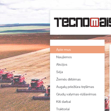
Apie mus
Naujienos
Akcijos
Sėja
Žemės dirbimas
Augalų priežiūra-tręšimas
Grudų valymas-rūšiavimas
Kiti darbai
Traktoriai