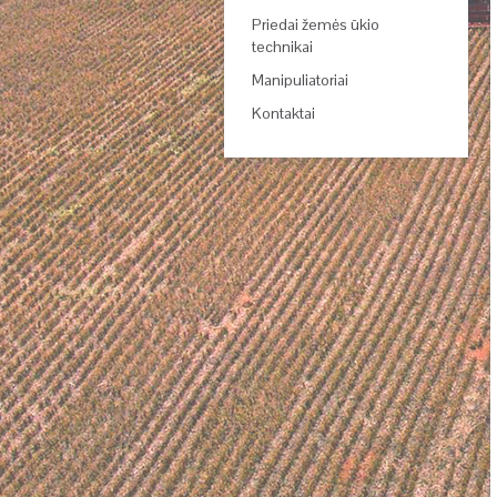
Priedai žemės ūkio
technikai
Manipuliatoriai
Kontaktai