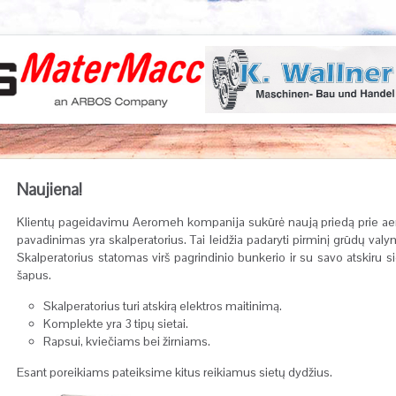
Naujiena!
Klientų pageidavimu Aeromeh kompanija sukūrė naują priedą prie a
pavadinimas yra skalperatorius. Tai leidžia padaryti pirminį grūdų valym
Skalperatorius statomas virš pagrindinio bunkerio ir su savo atskiru 
šapus.
Skalperatorius turi atskirą elektros maitinimą.
Komplekte yra 3 tipų sietai.
Rapsui, kviečiams bei žirniams.
Esant poreikiams pateiksime kitus reikiamus sietų dydžius.